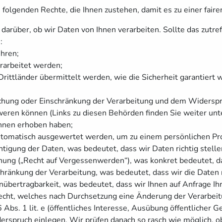
folgenden Rechte, die Ihnen zustehen, damit es zu einer fai
arüber, ob wir Daten von Ihnen verarbeiten. Sollte das zutref
:
hren;
erarbeitet werden;
rittländer übermittelt werden, wie die Sicherheit garantiert 
schung oder Einschränkung der Verarbeitung und dem Widerspr
weren können (Links zu diesen Behörden finden Sie weiter unt
 Ihnen erhoben haben;
automatisch ausgewertet werden, um zu einem persönlichen Pro
tigung der Daten, was bedeutet, dass wir Daten richtig stellen
ung („Recht auf Vergessenwerden“), was konkret bedeutet, da
hränkung der Verarbeitung, was bedeutet, dass wir die Daten 
übertragbarkeit, was bedeutet, dass wir Ihnen auf Anfrage Ih
cht, welches nach Durchsetzung eine Änderung der Verarbeitun
Abs. 1 lit. e (öffentliches Interesse, Ausübung öffentlicher Gew
derspruch einlegen. Wir prüfen danach so rasch wie möglich,